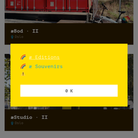
æBod · II
Oslo
æ Editions
æ Souvenirs
0 K
æStudio · II
Oslo