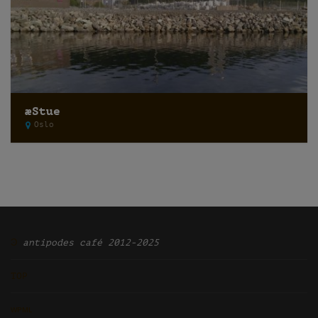
æStue
Oslo
Ͽ
antipodes café 2012-2025
TOP
ᴡᴘᴍʟ