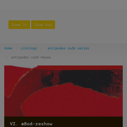
Zoom In
Zoom Out
Home
Listings
antipodes café series
antipodes café House
VI. æBod-reshow