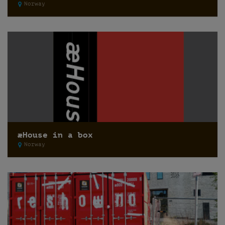
Norway
æHouse in a box
Norway