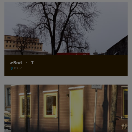
æBod · I
Oslo