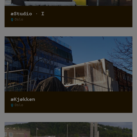
æStudio · I
Oslo
æKjøkken
Oslo