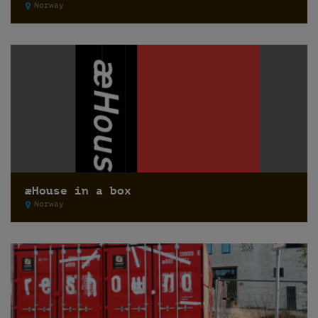
Norway
æHouse in a box
Norway