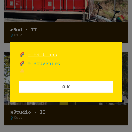
æBod · II
Oslo
æ Editions
æ Souvenirs
0 K
æStudio · II
Oslo