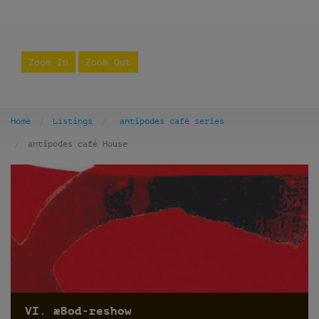
Zoom In
Zoom Out
Home
Listings
antipodes café series
antipodes café House
VI. æBod-reshow