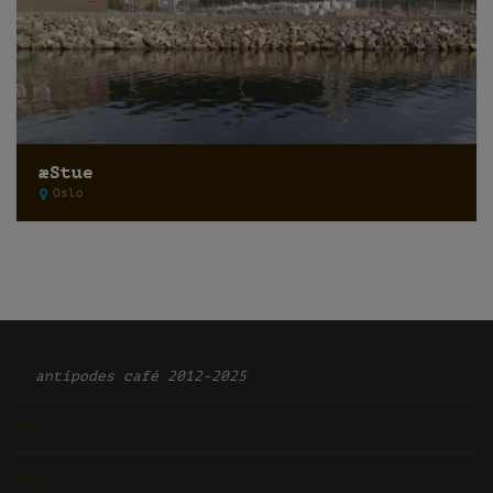
æStue
Oslo
Ͽ
antipodes café 2012-2025
TOP
ᴡᴘᴍʟ