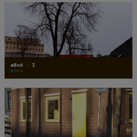
æBod · I
Oslo