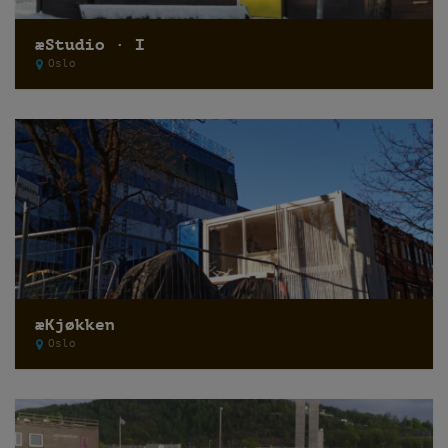
æStudio · I
Oslo
æKjøkken
Oslo