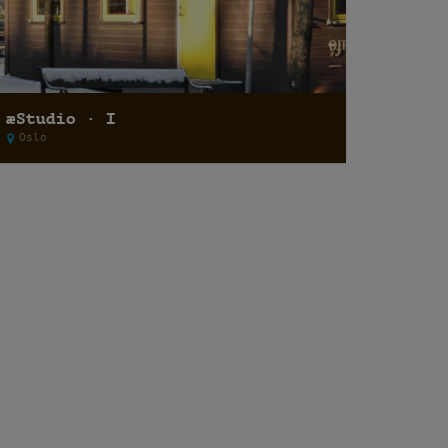
æStudio · I
Oslo