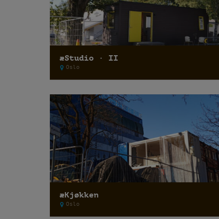
æStudio · II
Oslo
æKjøkken
Oslo