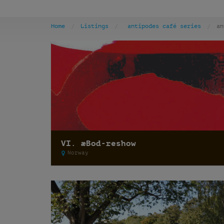
Home
Listings
antipodes café series
an
VI. æBod-reshow
Norway