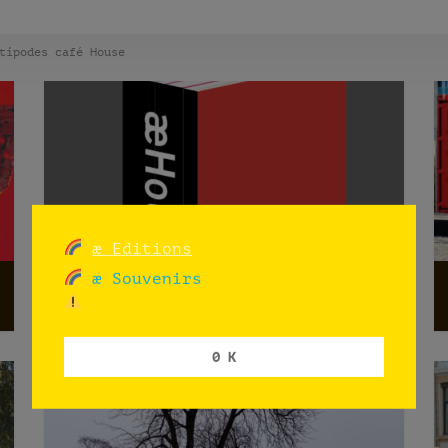
tipodes café House
æ Editions
æ Souvenirs
æHouse in a box
Norway
0 K