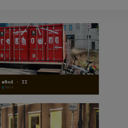
æBod · II
Oslo