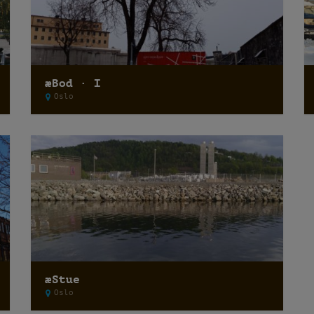
æBod · I
Oslo
æStue
Oslo