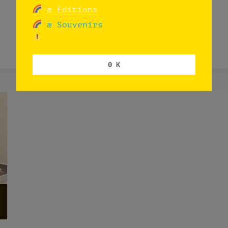
æ Editions
æ Souvenirs
0 K