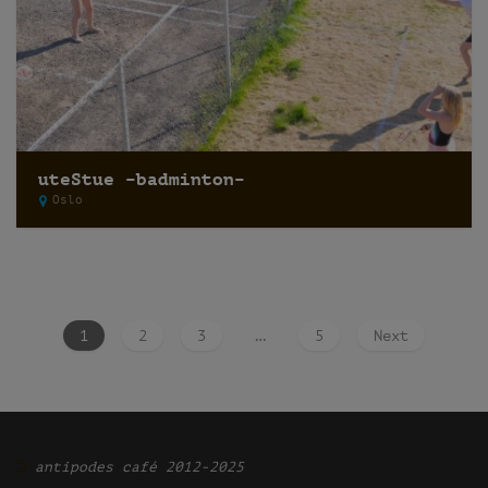
uteStue –badminton–
Oslo
1
2
3
…
5
Next
Ͽ
antipodes café 2012-2025