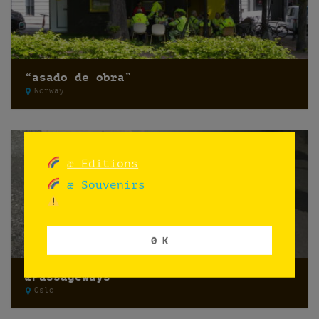
“asado de obra”
Norway
æ Editions
æ Souvenirs
0 K
æPassageways
Oslo