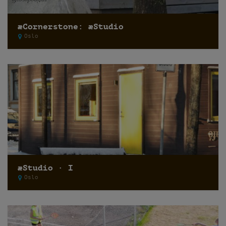
æCornerstone: æStudio
Oslo
æStudio · I
Oslo