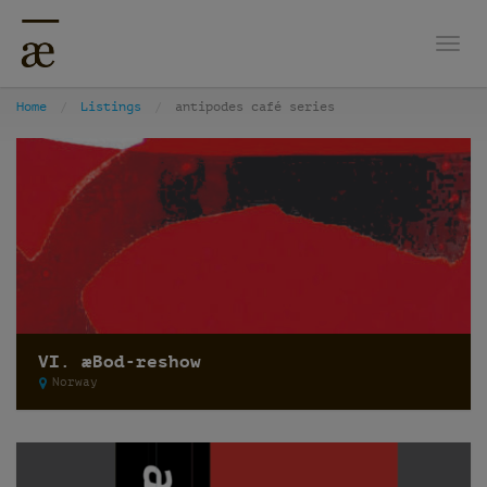
Togg
Home
Listings
antipodes café series
VI. æBod-reshow
Norway