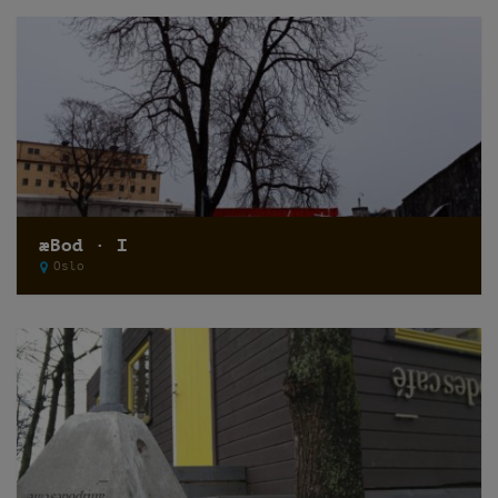
æBod · I
Oslo