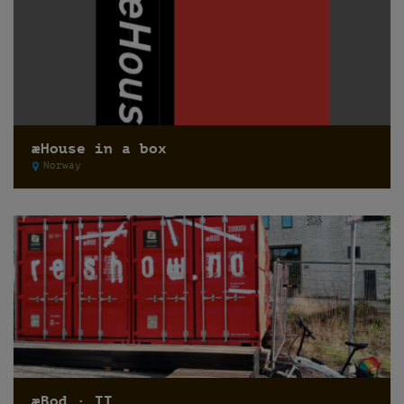
æHouse in a box
Norway
æBod · II