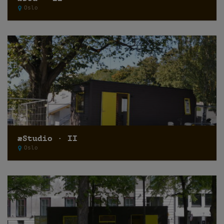
Oslo
æStudio · II
Oslo