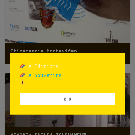
Itinerancia Montevideo
Montevideo
æ Editions
æ Souvenirs
0 K