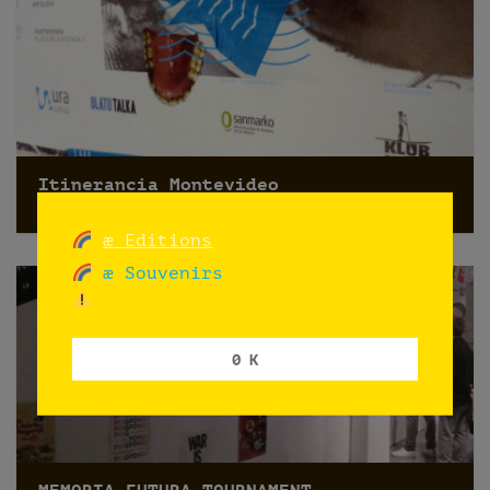
Itinerancia Montevideo
Montevideo
æ Editions
æ Souvenirs
0 K