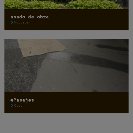
asado de obra
Noruega
æPasajes
Oslo