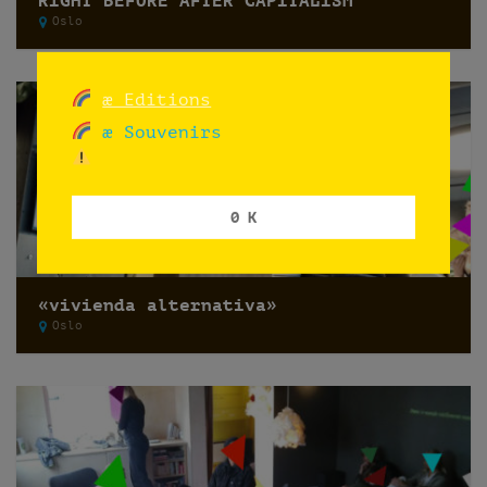
RIGHT BEFORE AFTER CAPITALISM
Oslo
æ Editions
æ Souvenirs
0 K
«vivienda alternativa»
Oslo