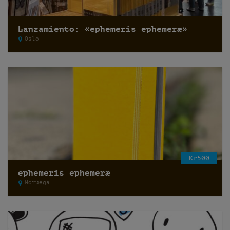
Lanzamiento: «ephemeris ephemeræ»
Oslo
Kr500
ephemeris ephemeræ
Noruega