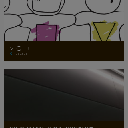
▽ ◯ ▢
Noruega