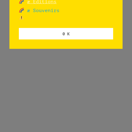
æ Editions
æ Souvenirs
0 K