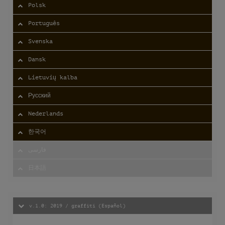
Polsk
Português
Svenska
Dansk
Lietuvių kalba
Русский
Nederlands
한국어
فارسی
日本語
v.1.0: 2019 / graffiti (Español)