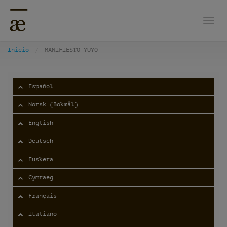
Nave
Inicio
MANIFIESTO YUYO
Español
Norsk (Bokmål)
English
Deutsch
Euskera
Cymraeg
Français
Italiano