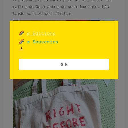
calles de Oslo antes de su primer uso. Más
tarde se hizo una réplica.
æ Editions
æ Souvenirs
0 K