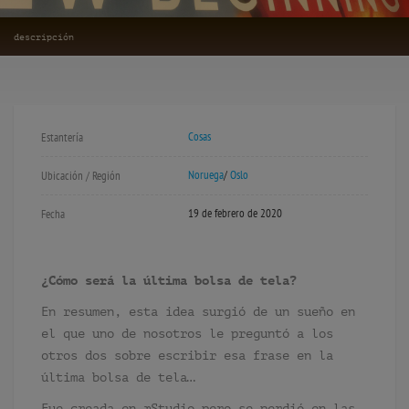
descripción
Cosas
Estantería
Noruega
/
Oslo
Ubicación / Región
19 de febrero de 2020
Fecha
¿Cómo será la última bolsa de tela?
En resumen, esta idea surgió de un sueño en
el que uno de nosotros le preguntó a los
otros dos sobre escribir esa frase en la
última bolsa de tela…
Fue creada en æStudio pero se perdió en las