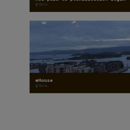
Oslo
æHouse
Oslo