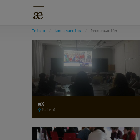
Inicio
Los anuncios
Presentación
æX
Madrid