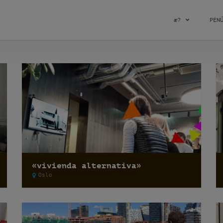
æ?
PEN
«vivienda alternativa»
Oslo