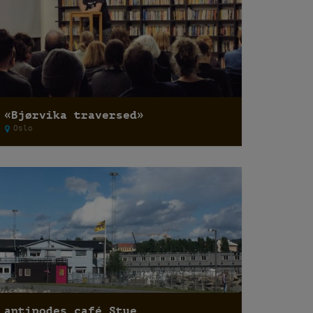
«Bjørvika traversed»
Oslo
antipodes café Stue