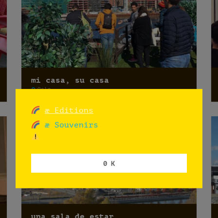
mi casa, su casa
Oslo
æ Editions
æ Souvenirs
0 K
una sala de estar