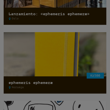
Lanzamiento: «ephemeris ephemeræ»
Oslo
Kr500
ephemeris ephemeræ
Noruega