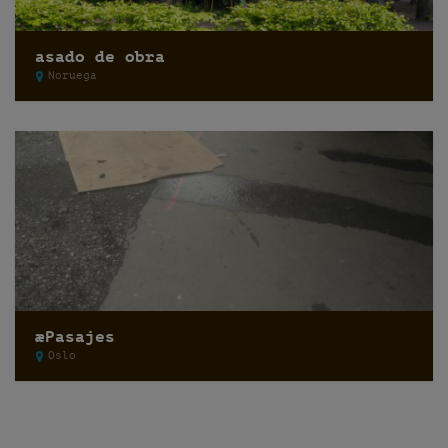
asado de obra
Noruega
æPasajes
Oslo