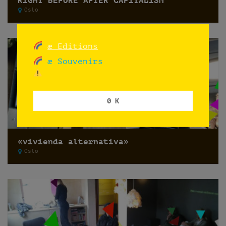
RIGHT BEFORE AFTER CAPITALISM
Oslo
æ Editions
æ Souvenirs
0 K
«vivienda alternativa»
Oslo