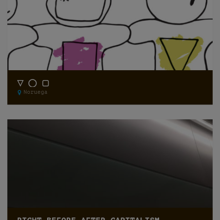
▽ ◯ ▢
Noruega