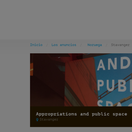
Inicio
Los anuncios
Noruega
Stavanger
Appropriations and public space
Stavanger