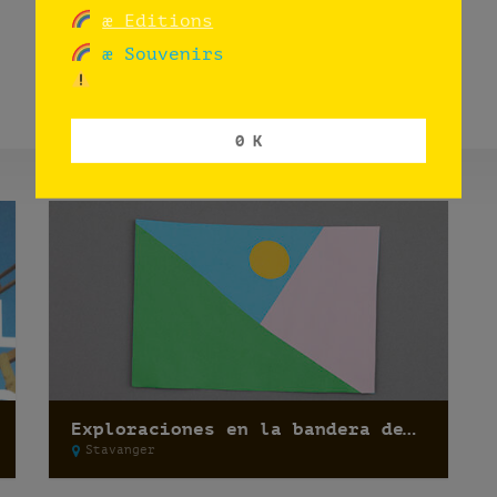
æ Editions
æ Souvenirs
0 K
Exploraciones en la bandera de Noruega: Auglend skole
Stavanger