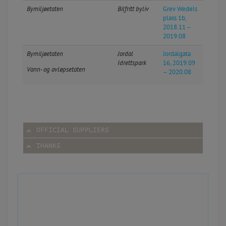
Bymiljøetaten
Bilfritt byliv
Grev Wedels
plass 1b,
2018.11 –
2019.08
Bymiljøetaten
Jordal
Jordalgata
Idrettspark
16, 2019.09
Vann- og avløpsetaten
– 2020.08
OFFICIAL SUPPLIERS
THANKS