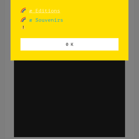
æ Editions
æ Souvenirs
0 K