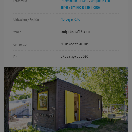
Intervención urbana
/
antipodes café
Estantería
series
/
antipodes café House
Noruega
/
Oslo
Ubicación / Región
antipodes café Studio
Venue
30 de agosto de 2019
Comienzo
27 de mayo de 2020
Fin