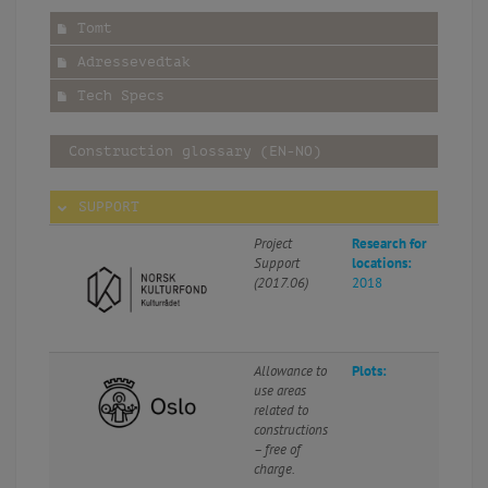
Tomt
Adressevedtak
Tech Specs
Construction glossary (EN-NO)
SUPPORT
Project
Research for
Support
locations:
(2017.06)
2018
Allowance to
Plots:
use areas
related to
constructions
– free of
charge.