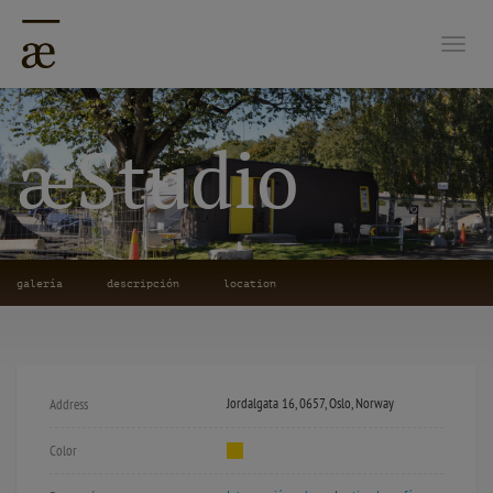
Nave
æStudio
galería
descripción
location
Jordalgata 16, 0657, Oslo, Norway
Address
Color