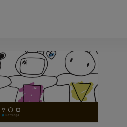
▽ ◯ ▢
Noruega