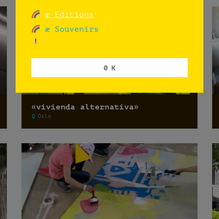
æ Editions
æ Souvenirs
0 K
«vivienda alternativa»
Oslo