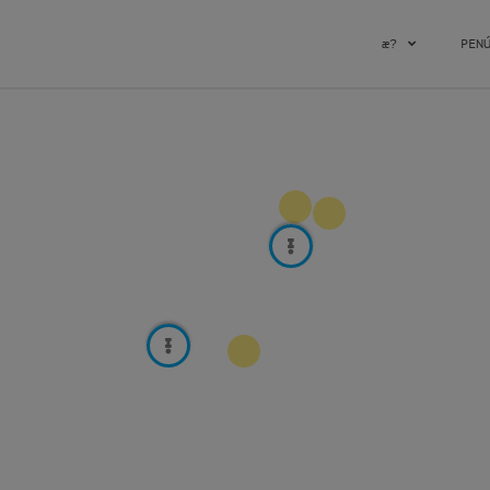
æ?
PEN
72
3
2