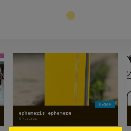
3
Kr500
ephemeris ephemeræ
Noruega