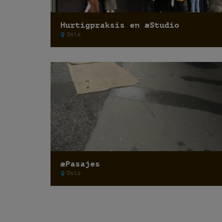
Hurtigpraksis en æStudio
Oslo
æPasajes
Oslo