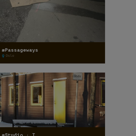
æPassageways
Oslo
æStudio · I