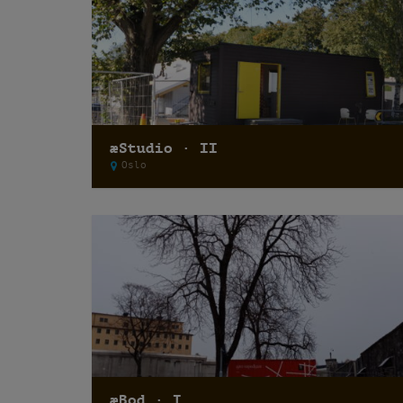
æStudio · II
Oslo
æBod · I