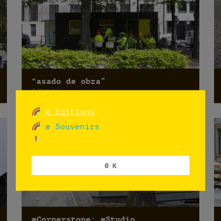
“asado de obra”
Norway
æ Editions
æ Souvenirs
0 K
æCornerstone: æStudio