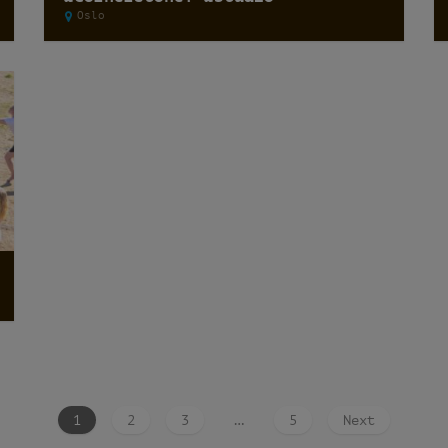
Oslo
1
2
3
…
5
Next