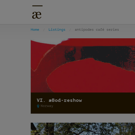
Home
Listings
antipodes café series
VI. æBod-reshow
Norway