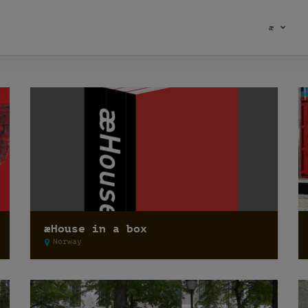
æ
æHouse in a box
Norway