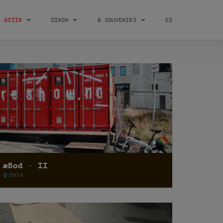
ASTIR
STASH
& SOUVENIRS
ES
æBod · II
Oslo