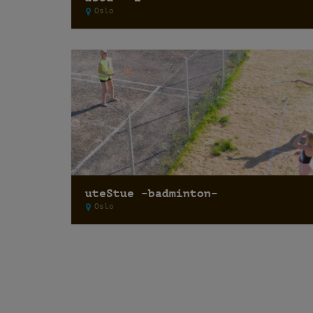
Oslo
uteStue –badminton–
Oslo