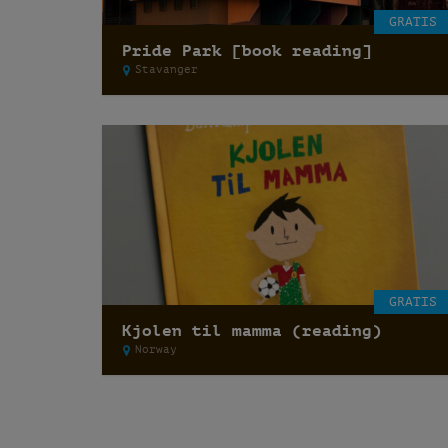
GRATIS
Pride Park [book reading]
Stavanger
GRATIS
Kjolen til mamma (reading)
Norway