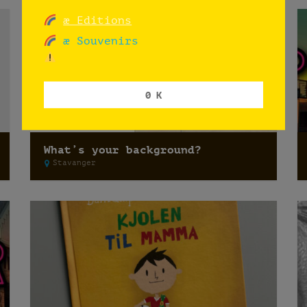
æ Editions
æ Souvenirs
0 K
What’s your background?
Stavanger