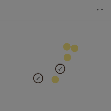
æ
100
9
2
2