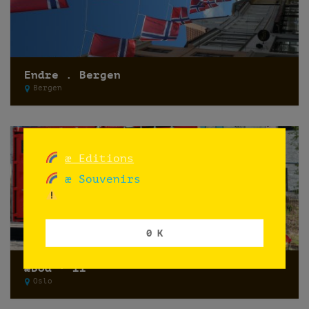
Endre . Bergen
Bergen
æ Editions
æ Souvenirs
0 K
æBod · II
Oslo