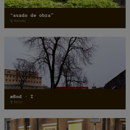
“asado de obra”
Norway
æBod · I
Oslo