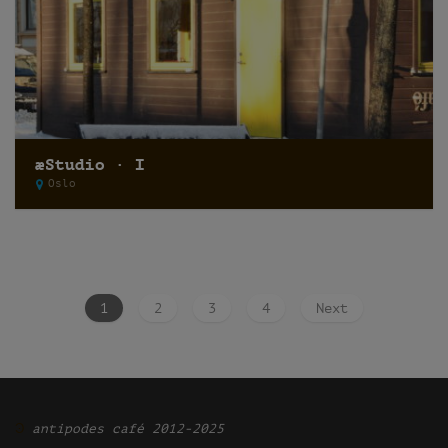
æStudio · I
Oslo
1
2
3
4
Next
Ͽ
antipodes café 2012-2025