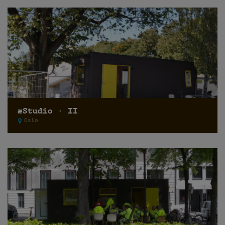
æStudio · II
Oslo