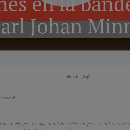
nes en la band
arl Johan Minn
Ubicación / Región
iansand.
ing av Norges flagg» son los talleres para escolares de 