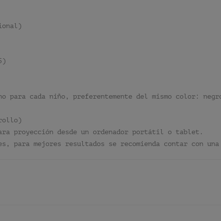
ional)
5)
no para cada niño, preferentemente del mismo color: negr
rollo)
ara proyección desde un ordenador portátil o tablet.
es, para mejores resultados se recomienda contar con una