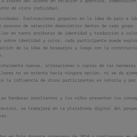
 a través del diseño en relación a apertura, composición
unto de vista individual.
ividades. Exploraciones grupales en la idea de país e id
n proceso de selección democrático dentro de cada grupo.
ller en tanto atributos de identidad y traducción a colo
s sobre identidad y color, cada participante puede explo
ucción de la idea de bosquejos y luego con la construcci
o.
totalmente nuevas, alteraciones o copias de las banderas
lleres no se orienta hacia ninguna opción, ni se da ejem
te la influencia de otros participantes es notoria y por
las banderas resultantes y los niños presentan los conce
revisto, se trabajará en la plataforma digital del proye
vas.
dos en Oslo durante primavera de 2014 y continuaron en o