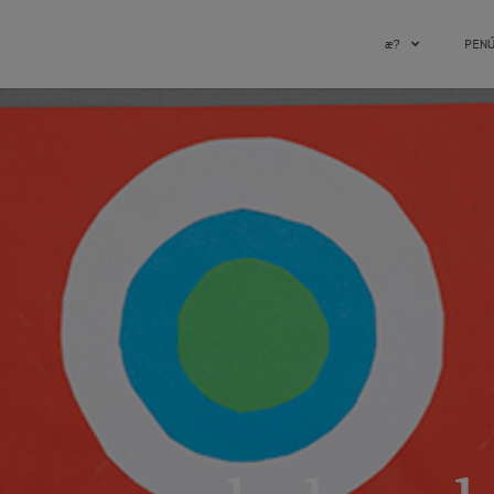
æ?
PEN