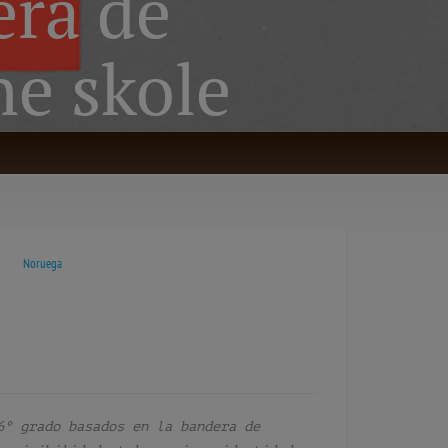
era de
e skole
Noruega
6º grado basados en la bandera de