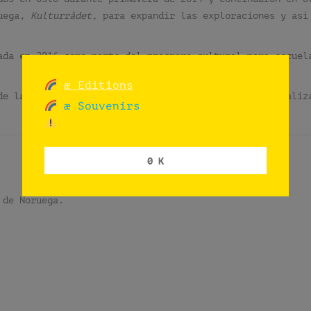
ruega,
Kulturrådet,
para expandir las exploraciones y así
ada en 2016 como parte del programa cultural para escuel
æ Editions
de las provincias de Noruega y todas las banderas realiz
æ Souvenirs
0 K
 de Noruega.