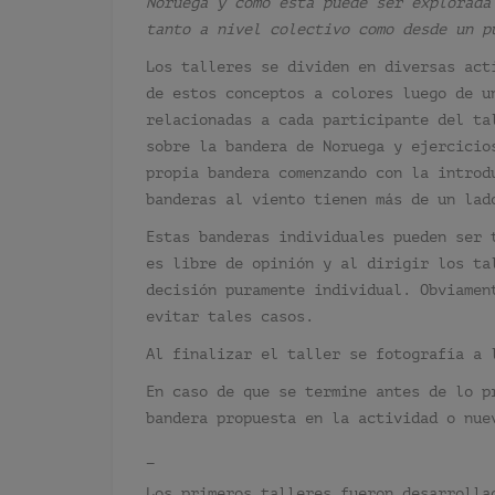
Noruega y como esta puede ser explorada
tanto a nivel colectivo como desde un p
Los talleres se dividen en diversas act
de estos conceptos a colores luego de u
relacionadas a cada participante del ta
sobre la bandera de Noruega y ejercicio
propia bandera comenzando con la introd
banderas al viento tienen más de un lad
Estas banderas individuales pueden ser 
es libre de opinión y al dirigir los ta
decisión puramente individual. Obviamen
evitar tales casos.
Al finalizar el taller se fotografía a 
En caso de que se termine antes de lo p
bandera propuesta en la actividad o nue
_
Los primeros talleres fueron desarrolla