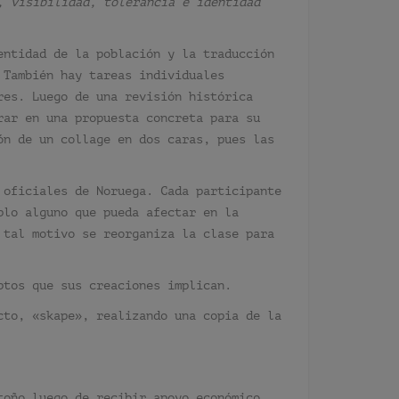
, visibilidad, tolerancia e identidad
entidad de la población y la traducción
 También hay tareas individuales
res. Luego de una revisión histórica
rar en una propuesta concreta para su
ón de un collage en dos caras, pues las
 oficiales de Noruega. Cada participante
plo alguno que pueda afectar en la
 tal motivo se reorganiza la clase para
ptos que sus creaciones implican.
cto, «skape», realizando una copia de la
toño luego de recibir apoyo económico