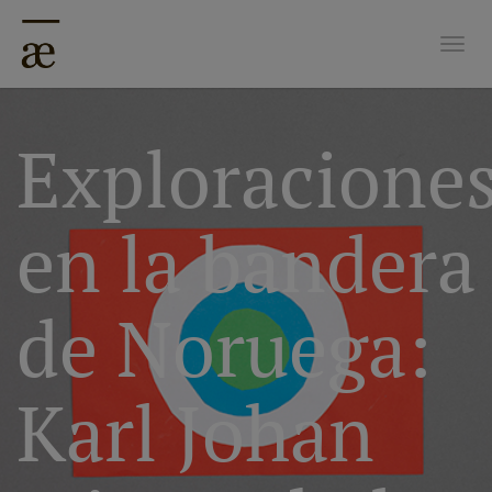
Nave
Exploracione
en la bandera
de Noruega:
Karl Johan