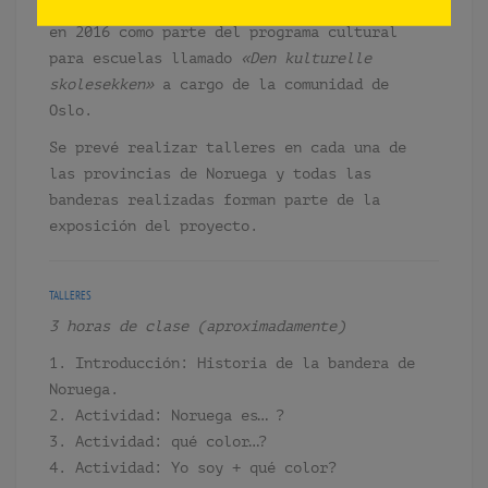
La segunda etapa de talleres fue realizada
en 2016 como parte del programa cultural
para escuelas llamado
«Den kulturelle
skolesekken»
a cargo de la comunidad de
Oslo.
Se prevé realizar talleres en cada una de
las provincias de Noruega y todas las
banderas realizadas forman parte de la
exposición del proyecto.
TALLERES
3 horas de clase (aproximadamente)
1. Introducción: Historia de la bandera de
Noruega.
2. Actividad: Noruega es… ?
3. Actividad: qué color…?
4. Actividad: Yo soy + qué color?