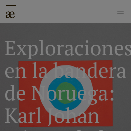
Nave
Exploracione
en la bandera
de Noruega:
Karl Johan