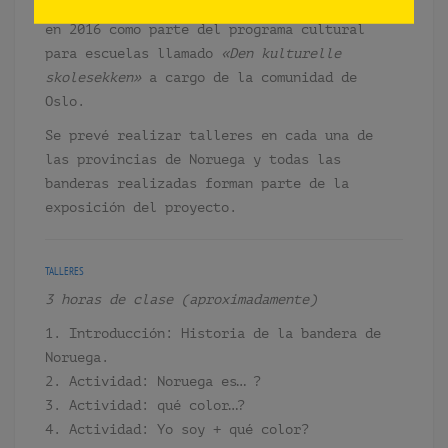
La segunda etapa de talleres fue realizada
en 2016 como parte del programa cultural
para escuelas llamado
«Den kulturelle
skolesekken»
a cargo de la comunidad de
Oslo.
Se prevé realizar talleres en cada una de
las provincias de Noruega y todas las
banderas realizadas forman parte de la
exposición del proyecto.
TALLERES
3 horas de clase (aproximadamente)
1. Introducción: Historia de la bandera de
Noruega.
2. Actividad: Noruega es… ?
3. Actividad: qué color…?
4. Actividad: Yo soy + qué color?