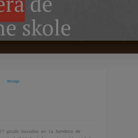
era de
e skole
Noruega
6º grado basados en la bandera de