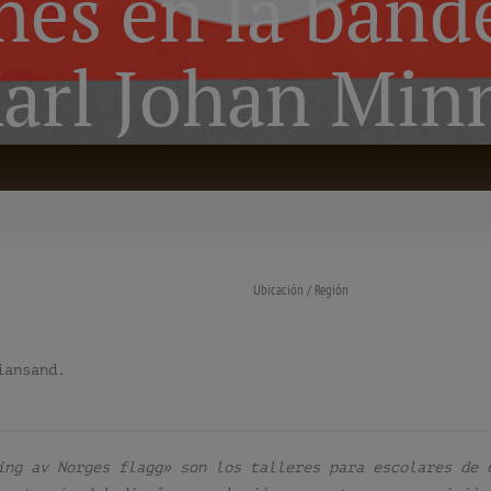
nes en la band
arl Johan Minn
Ubicación / Región
iansand.
ing av Norges flagg» son los talleres para escolares de 