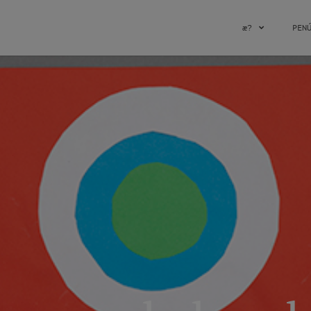
æ?
PEN