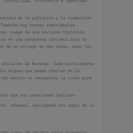
, visibilidad, tolerancia e identidad
entidad de la población y la traducción
 También hay tareas individuales
res. Luego de una revisión histórica
rar en una propuesta concreta para su
ón de un collage en dos caras, pues las
 oficiales de Noruega. Cada participante
plo alguno que pueda afectar en la
 tal motivo se reorganiza la clase para
ptos que sus creaciones implican.
cto, «skape», realizando una copia de la
toño luego de recibir apoyo económico