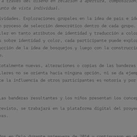
 a través del diseño en relación a apertura, composición
unto de vista individual.
ividades. Exploraciones grupales en la idea de país e id
n proceso de selección democrático dentro de cada grupo.
ller en tanto atributos de identidad y traducción a colo
s sobre identidad y color, cada participante puede explo
ucción de la idea de bosquejos y luego con la construcci
o.
totalmente nuevas, alteraciones o copias de las banderas
lleres no se orienta hacia ninguna opción, ni se da ejem
te la influencia de otros participantes es notoria y por
las banderas resultantes y los niños presentan los conce
revisto, se trabajará en la plataforma digital del proye
vas.
dos en Oslo durante primavera de 2014 y continuaron en o