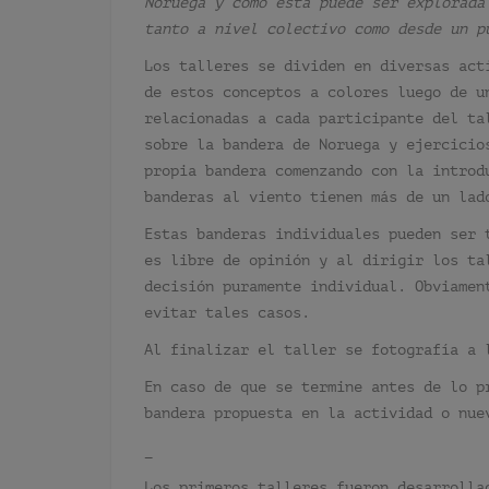
Noruega y como esta puede ser explorada
tanto a nivel colectivo como desde un p
Los talleres se dividen en diversas act
de estos conceptos a colores luego de u
relacionadas a cada participante del ta
sobre la bandera de Noruega y ejercicio
propia bandera comenzando con la introd
banderas al viento tienen más de un lad
Estas banderas individuales pueden ser 
es libre de opinión y al dirigir los ta
decisión puramente individual. Obviamen
evitar tales casos.
Al finalizar el taller se fotografía a 
En caso de que se termine antes de lo p
bandera propuesta en la actividad o nue
_
Los primeros talleres fueron desarrolla