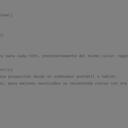
ional)
5)
no para cada niño, preferentemente del mismo color: negr
rollo)
ara proyección desde un ordenador portátil o tablet.
es, para mejores resultados se recomienda contar con una