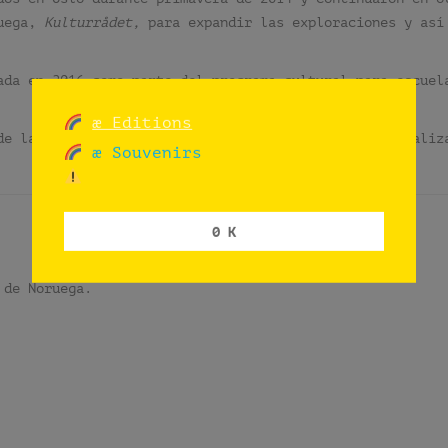
ruega,
Kulturrådet,
para expandir las exploraciones y así
ada en 2016 como parte del programa cultural para escuel
æ Editions
de las provincias de Noruega y todas las banderas realiz
æ Souvenirs
0 K
 de Noruega.