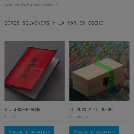
som vaskar utan vatn.”
OTROS SOUVENIRS Y LA MAR EN COCHE
VI. ÆBOD-RESHOW
EL YUYO Y EL JUEGO
€
€
7,00
308,11
Apoyar y adquirir
Apoyar y adquirir