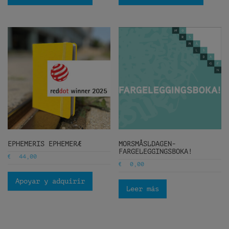
EPHEMERIS EPHEMERÆ
MORSMÅSLDAGEN-
FARGELEGGINGSBOKA!
€
44,00
€
0,00
Apoyar y adquirir
Leer más