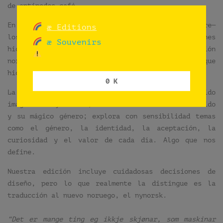
de antipodes café.
En honor a toda el agua que ha pasado bajo —y sobre—
æ Editions
los puentes desde entonces, acordamos con quienes
æ Souvenirs
hicieron posible el libro editar una versión
noruega, sin fines de lucro, como todo lo que
hicimos y todo lo que haremos.
0 K
La historia sigue a un niño en un recorrido
imaginativo y tierno, centrado en un hermoso vestido
y su mágico género; explora con sensibilidad temas
como el género, la identidad, la aceptación, la
curiosidad y el valor de cada día. Algo que nos
define.
Nuestra edición incluye cuidadosas decisiones de
diseño, pero lo que realmente la distingue es la
traducción al nuevo noruego, el nynorsk.
“Det er mange ting eg ikkje skjønar, som maskinar