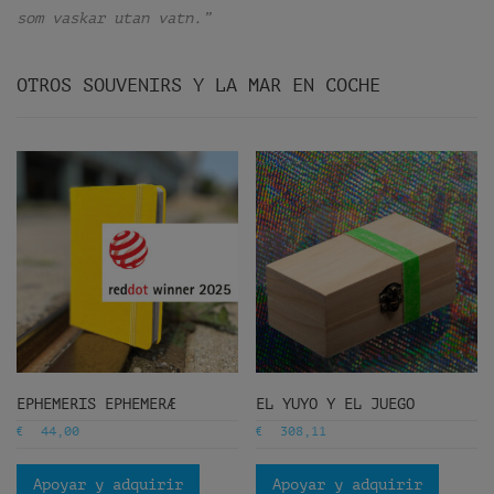
som vaskar utan vatn.”
OTROS SOUVENIRS Y LA MAR EN COCHE
EPHEMERIS EPHEMERÆ
EL YUYO Y EL JUEGO
€
€
44,00
308,11
Apoyar y adquirir
Apoyar y adquirir