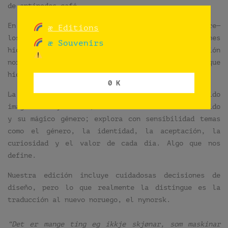
de antipodes café.
En honor a toda el agua que ha pasado bajo —y sobre—
æ Editions
los puentes desde entonces, acordamos con quienes
æ Souvenirs
hicieron posible el libro editar una versión
noruega, sin fines de lucro, como todo lo que
hicimos y todo lo que haremos.
0 K
La historia sigue a un niño en un recorrido
imaginativo y tierno, centrado en un hermoso vestido
y su mágico género; explora con sensibilidad temas
como el género, la identidad, la aceptación, la
curiosidad y el valor de cada día. Algo que nos
define.
Nuestra edición incluye cuidadosas decisiones de
diseño, pero lo que realmente la distingue es la
traducción al nuevo noruego, el nynorsk.
“Det er mange ting eg ikkje skjønar, som maskinar