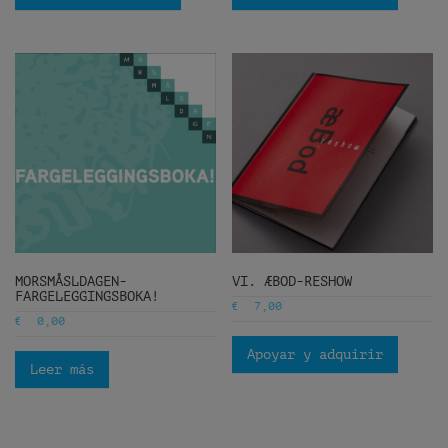
MORSMÅSLDAGEN-
VI. ÆBOD-RESHOW
FARGELEGGINGSBOKA!
€
7,00
€
0,00
Apoyar y adquirir
Leer más