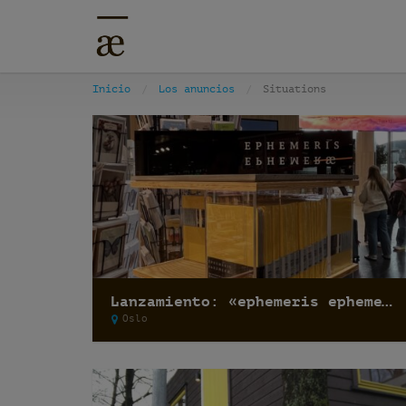
Inicio
Los anuncios
Situations
Lanzamiento: «ephemeris ephemeræ»
Oslo