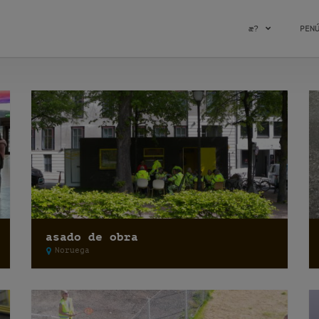
æ?
PEN
asado de obra
Noruega