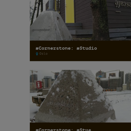
æCornerstone: æStudio
Oslo
æCornerstone: æStue