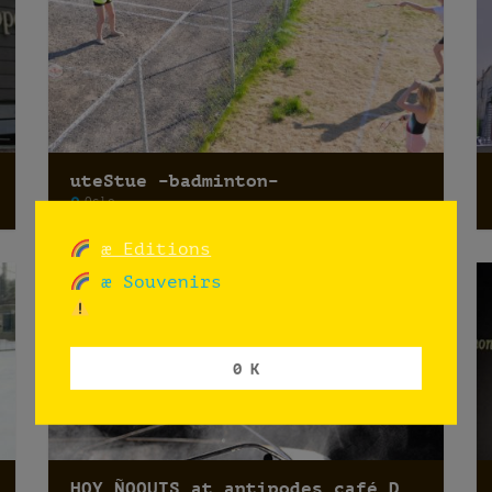
uteStue –badminton–
Oslo
æ Editions
æ Souvenirs
0 K
HOY ÑOQUIS at antipodes café DEG15