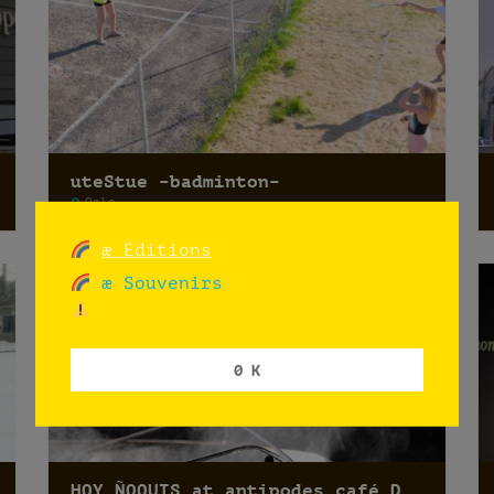
uteStue –badminton–
Oslo
æ Editions
æ Souvenirs
0 K
HOY ÑOQUIS at antipodes café DEG15