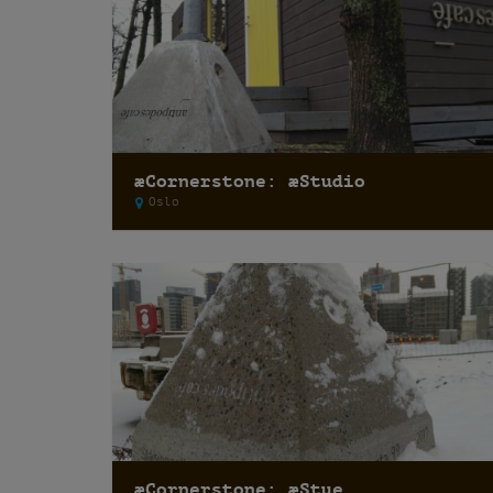
æCornerstone: æStudio
Oslo
æCornerstone: æStue