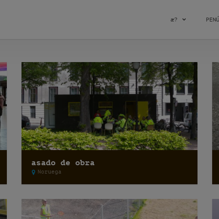
æ?
PEN
asado de obra
Noruega