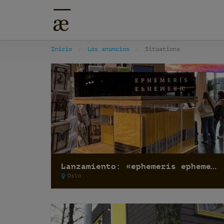
Inicio
Los anuncios
Situations
Lanzamiento: «ephemeris ephemeræ»
Oslo