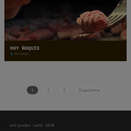
HOY ÑOQUIS
Noruega
1
2
3
Siguiente
Ͽ
antipodes café 2020