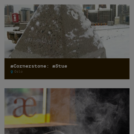
æCornerstone: æStue
Oslo