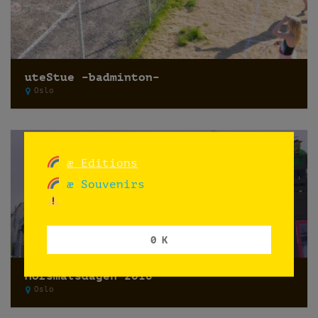
uteStue –badminton–
Oslo
æ Editions
æ Souvenirs
0 K
Morsmålsdagen 2018
Oslo