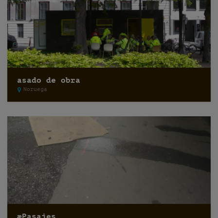
asado de obra
Noruega
æPasajes