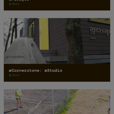
Oslo
æCornerstone: æStudio
Oslo