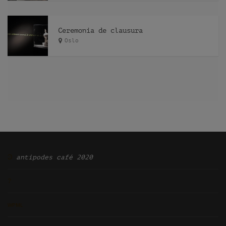
Ceremonia de clausura
Oslo
Ͽ
antipodes café 2020
?
ᴡᴘᴍʟ