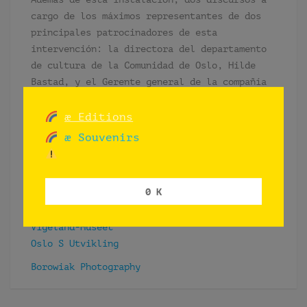
cargo de los máximos representantes de dos
principales patrocinadores de esta
intervención: la directora del departamento
de cultura de la Comunidad de Oslo, Hilde
Bastad, y el Gerente general de la compañía
Oslo S Utvikling, Rolf Thorsen. Ambos
presentaron sus puntos de vista sobre el
æ Editions
proyecto y políticas culturales en espacio
æ Souvenirs
público.
0 K
THANKS
Kulturetaten
Vigeland-Museet
Oslo S Utvikling
Borowiak Photography