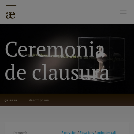
Nave
Ceremonia
de clausura
galería
descripción
Exposición
/
Situations
/
antipodes café
Estantería