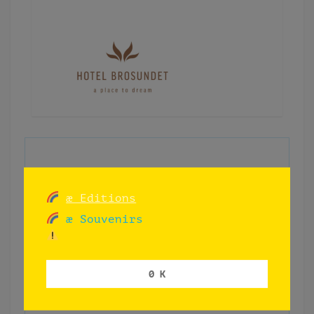
æ Editions
æ Souvenirs
0 K