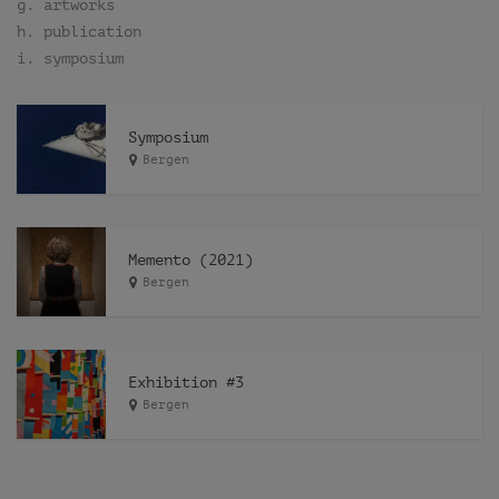
g. artworks
h. publication
i. symposium
Symposium
Bergen
Memento (2021)
Bergen
Exhibition #3
Bergen