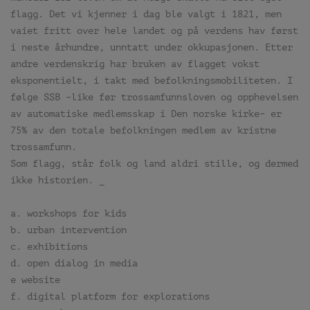
flagg. Det vi kjenner i dag ble valgt i 1821, men
vaiet fritt over hele landet og på verdens hav først
i neste århundre, unntatt under okkupasjonen. Etter
andre verdenskrig har bruken av flagget vokst
eksponentielt, i takt med befolkningsmobiliteten. I
følge SSB –like før trossamfunnsloven og opphevelsen
av automatiske medlemsskap i Den norske kirke– er
75% av den totale befolkningen medlem av kristne
trossamfunn.
Som flagg, står folk og land aldri stille, og dermed
ikke historien. _
a. workshops for kids
b. urban intervention
c. exhibitions
d. open dialog in media
e website
f. digital platform for explorations