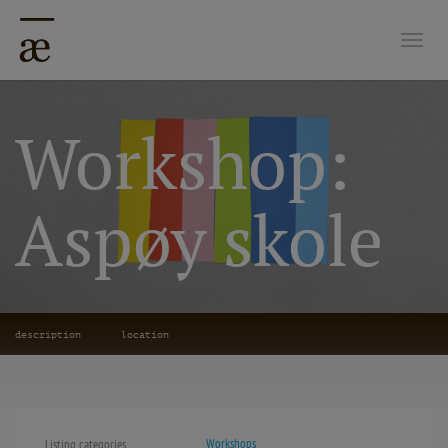
Togg
Workshop:
Aspøy skole
description
location
Workshops
Listing categories