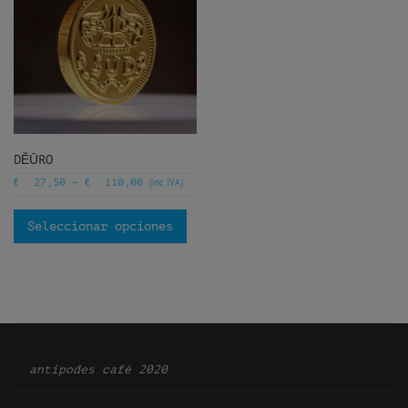
DĔŪRO
€
€
(inc. IVA)
27,50
-
110,00
Seleccionar opciones
Ͽ
antipodes café 2020