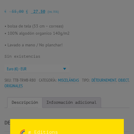
€
€
55,00
27,50
(inc. IVA)
• bolsa de tela (33 cm – correas)
• 100% algodón organico 140g/m2
• Lavado a mano / No planchar!
Sin existencias
Euro (€) - EUR
SKU:
TTB-TRWB-RB0
CATEGORÍA:
MISCELÁNEAS
TIPO:
DÉTOURNEMENT
,
OBJECT
,
ORIGINALES
Descripción
Información adicional
DESCRIPCIÓN
æ Editions