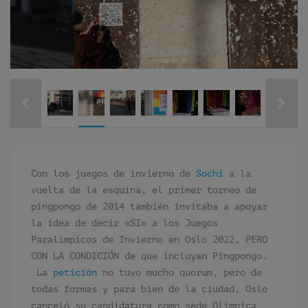
Con los juegos de invierno de
Sochi
a la
vuelta de la esquina, el primer torneo de
pingpongo de 2014 también invitaba a apoyar
la idea de decir «SI» a los Juegos
Paralímpicos de Invierno en Oslo 2022, PERO
CON LA CONDICIÓN de que incluyan Pingpongo.
La
petición
no tuvo mucho quorum, pero de
todas formas y para bien de la ciudad, Oslo
canceló su candidatura como sede Olímpica