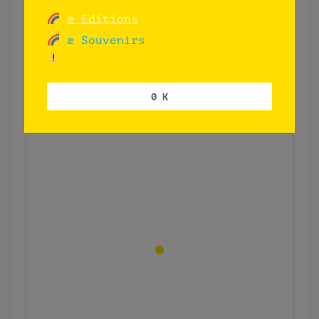
æ Editions
æ Souvenirs
0 K