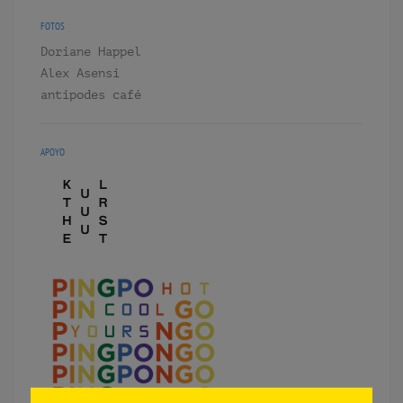
FOTOS
Doriane Happel
Alex Asensi
antipodes café
APOYO