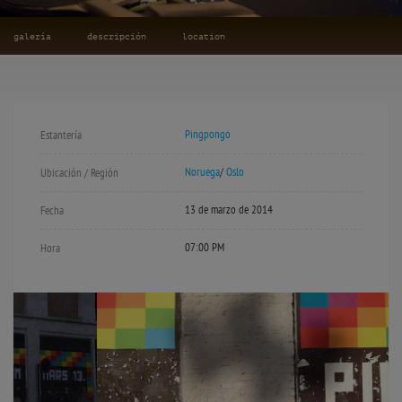
galería
descripción
location
Pingpongo
Estantería
Noruega
/
Oslo
Ubicación / Región
13 de marzo de 2014
Fecha
07:00 PM
Hora