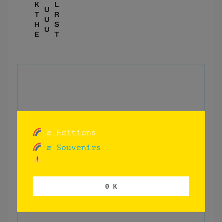
æ Editions
æ Souvenirs
0 K