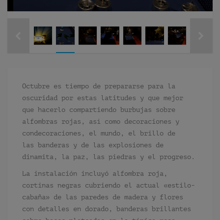
Octubre es tiempo de prepararse para la
oscuridad por estas latitudes y que mejor
que hacerlo compartiendo burbujas sobre
alfombras rojas, así como decoraciones y
condecoraciones, el mundo, el brillo de
las banderas y de las explosiones de
dinamita, la paz, las piedras y el progreso.
La instalación incluyó alfombra roja,
cortinas negras cubriendo el actual «estilo-
cabaña» de las paredes de madera y flores
con detalles en dorado, banderas brillantes