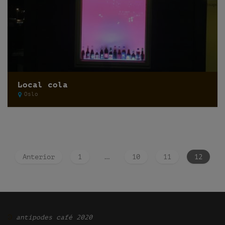
Local cola
Oslo
Anterior
1
…
10
11
12
Ͽ
antipodes café 2020