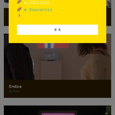
æ Editions
æ Souvenirs
Charla: Nórdicos
Oslo
0 K
Endre
Oslo