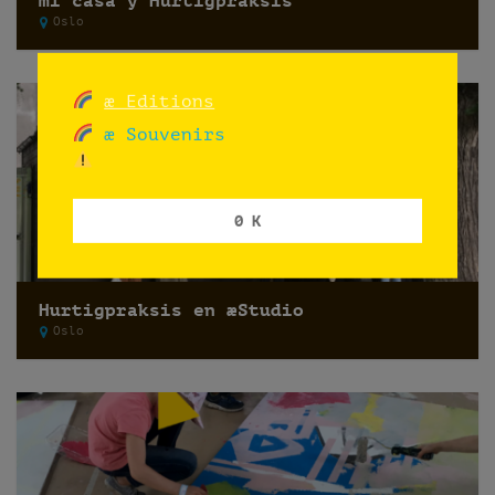
mi casa y Hurtigpraksis
Oslo
æ Editions
æ Souvenirs
0 K
Hurtigpraksis en æStudio
Oslo