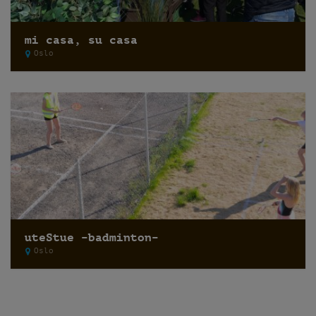
mi casa, su casa
Oslo
uteStue –badminton–
Oslo