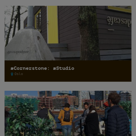
æCornerstone: æStudio
Oslo