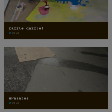
razzle dazzle!
Oslo
æPasajes
Oslo