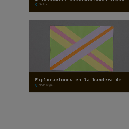
Oslo
Exploraciones en la bandera de Noruega: Escuela Singsaker
Noruega