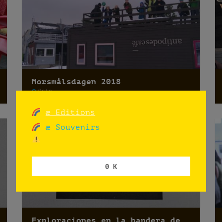
Morsmålsdagen 2018
Oslo
æ Editions
æ Souvenirs
0 K
Exploraciones en la bandera de Noruega (UNF): Escuela Bjøråsen