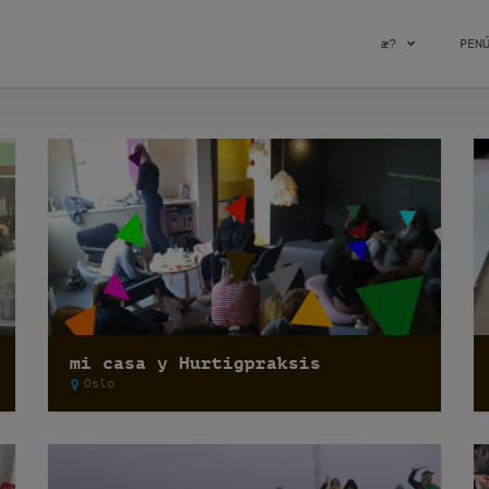
æ?
PEN
mi casa y Hurtigpraksis
Oslo