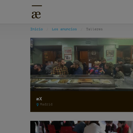
Inicio
Los anuncios
Talleres
æX
Madrid