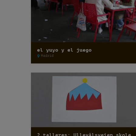
el yuyo y el juego
Madrid
2 talleres: Ullevålsveien skole