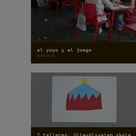
el yuyo y el juego
Madrid
2 talleres: Ullevålsveien skole