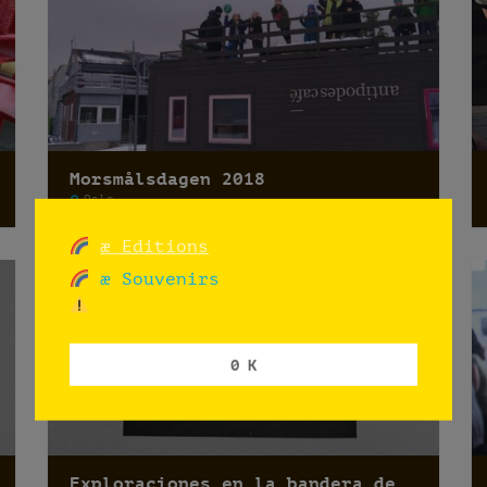
Morsmålsdagen 2018
Oslo
æ Editions
æ Souvenirs
0 K
Exploraciones en la bandera de Noruega (UNF): Escuela Bjøråsen