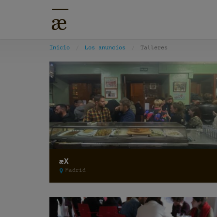
Inicio
Los anuncios
Talleres
æX
Madrid