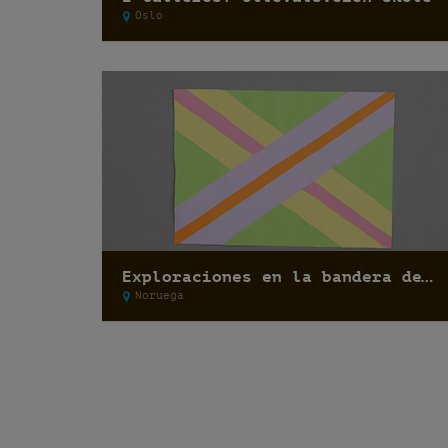
Oslo
Exploraciones en la bandera de Noruega: Escuela Singsaker
Noruega