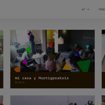
æ?
PEN
mi casa y Hurtigpraksis
Oslo