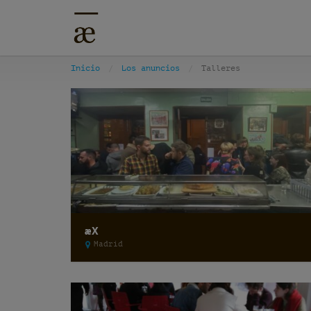
Inicio
Los anuncios
Talleres
æX
Madrid