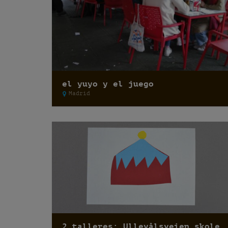
el yuyo y el juego
Madrid
2 talleres: Ullevålsveien skole