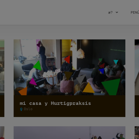
æ?
PEN
mi casa y Hurtigpraksis
Oslo