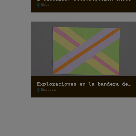
Oslo
Exploraciones en la bandera de Noruega: Escuela Singsaker
Noruega