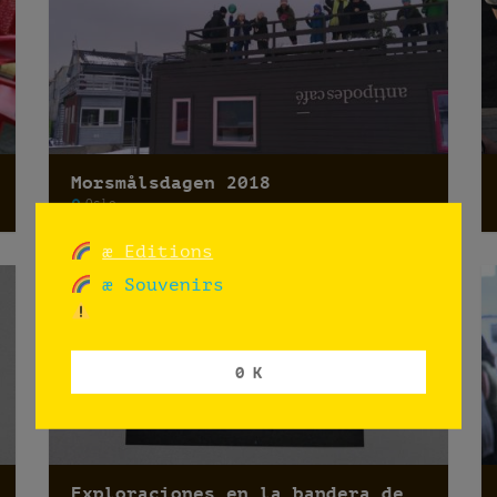
Morsmålsdagen 2018
Oslo
æ Editions
æ Souvenirs
0 K
Exploraciones en la bandera de Noruega (UNF): Escuela Bjøråsen