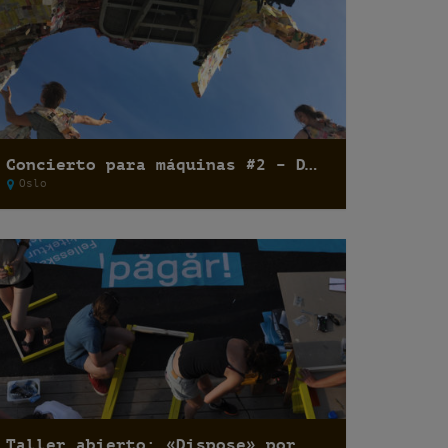
Concierto para máquinas #2 – Dani Umpi
Oslo
Taller abierto: «Dispose» por Basurama