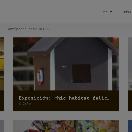
æ?
PEN
antipodes café DEG15
Exposición: «hic habitat felicitas» por Pfelder
Oslo