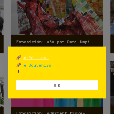
Exposición: «3» por Dani Umpi
Oslo
æ Editions
æ Souvenirs
0 K
Exposición: «Current trove»