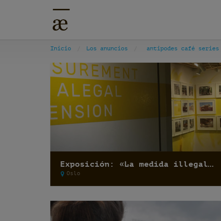
Inicio
Los anuncios
antipodes café series
Exposición: «La medida illegal y la dimensión alegal» por Recetas Urbanas
Oslo