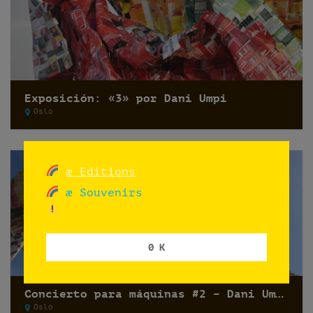
Exposición: «3» por Dani Umpi
Oslo
æ Editions
æ Souvenirs
0 K
Concierto para máquinas #2 – Dani Umpi
Oslo