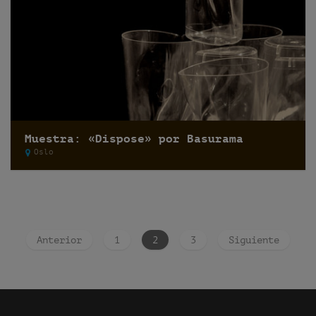
Muestra: «Dispose» por Basurama
Oslo
Anterior
1
2
3
Siguiente