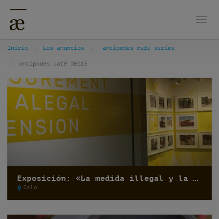
Nave
Inicio
Los anuncios
antipodes café series
antipodes café DEG15
Exposición: «La medida illegal y la dimensión alegal» por Recetas Urbanas
Oslo