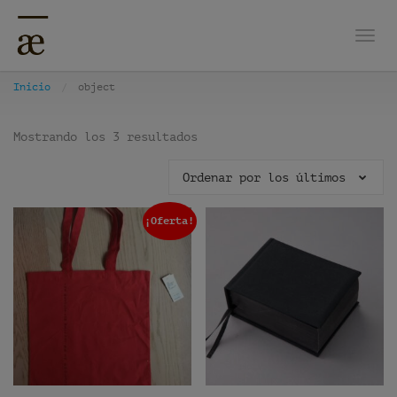
Nave
Inicio
object
Mostrando los 3 resultados
Ordenar por los últimos
¡Oferta!