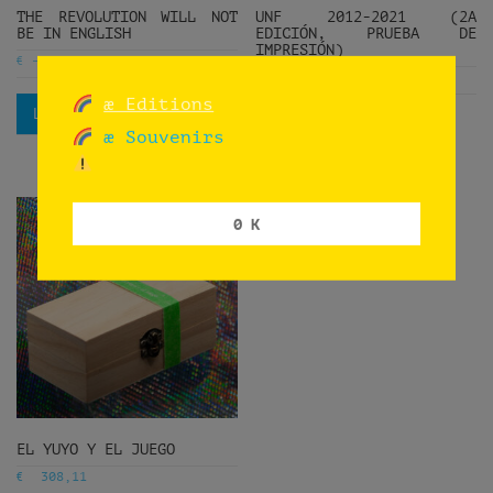
THE REVOLUTION WILL NOT
UNF 2012-2021 (2A
BE IN ENGLISH
EDICIÓN, PRUEBA DE
IMPRESIÓN)
€
€
(inc. IVA)
55,00
27,50
€
500,00
æ Editions
Leer más
Apoyar y adquirir
æ Souvenirs
0 K
EL YUYO Y EL JUEGO
€
308,11