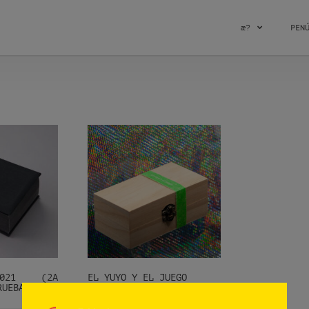
æ?
PEN
2021 (2A
EL YUYO Y EL JUEGO
RUEBA DE
€
308,11