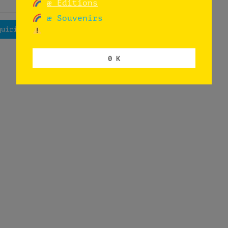
æ Editions
Apoyar y adquirir
æ Souvenirs
quirir
0 K