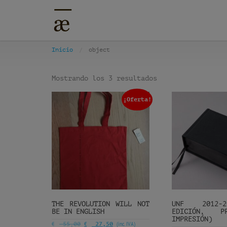
Inicio
object
Mostrando los 3 resultados
¡Oferta!
THE REVOLUTION WILL NOT
UNF 2012-
BE IN ENGLISH
EDICIÓN, P
IMPRESIÓN)
€
€
(inc. IVA)
55,00
27,50