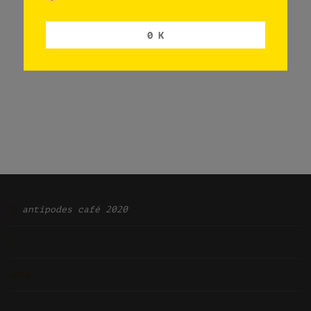
0 K
Ͽ
antipodes café 2020
?
ᴡᴘᴍʟ