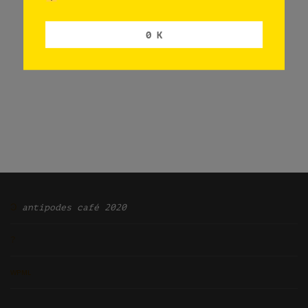
0 K
Ͽ
antipodes café 2020
?
ᴡᴘᴍʟ