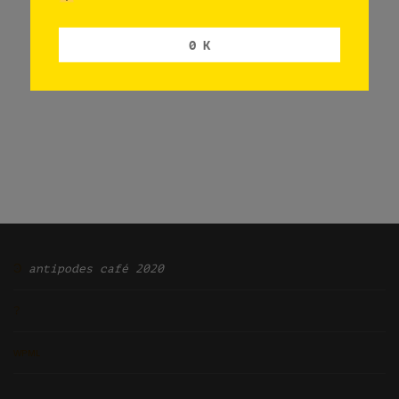
0 K
Ͽ
antipodes café 2020
?
ᴡᴘᴍʟ