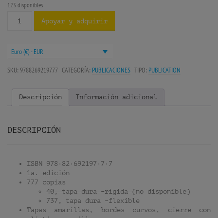
123 disponibles
Apoyar y adquirir
Euro (€) - EUR
SKU:
9788269219777
CATEGORÍA:
PUBLICACIONES
TIPO:
PUBLICATION
Descripción
Información adicional
DESCRIPCIÓN
ISBN 978·82·692197·7·7
1a. edición
777 copias
40, tapa dura –rígida
(no disponible)
737, tapa dura –flexible
Tapas amarillas, bordes curvos, cierre con