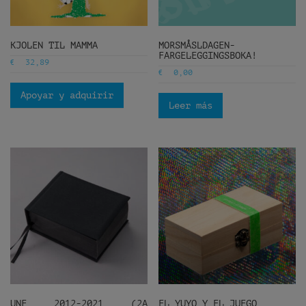
KJOLEN TIL MAMMA
MORSMÅSLDAGEN-
FARGELEGGINGSBOKA!
€
32,89
€
0,00
Apoyar y adquirir
Leer más
UNF 2012-2021 (2A
EL YUYO Y EL JUEGO