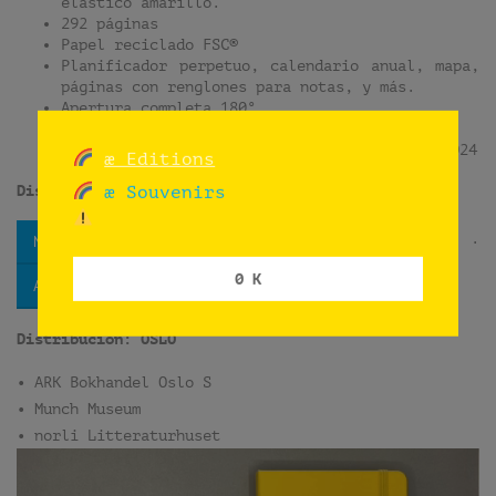
elástico amarillo.
292 páginas
Papel reciclado FSC®
Planificador perpetuo, calendario anual, mapa,
páginas con renglones para notas, y más.
Apertura completa 180°
CMYK+ 1 PMS offset
Impreso en Madrid, Artes Gráficas Palermo, 2024
æ Editions
Distribución:
æ Souvenirs
·
·
·
NB.no
Bokbasen
PDF
0 K
ARK Bokhandel
Distribución:
OSLO
• ARK Bokhandel Oslo S
• Munch Museum
• norli Litteraturhuset
Reproductor
de