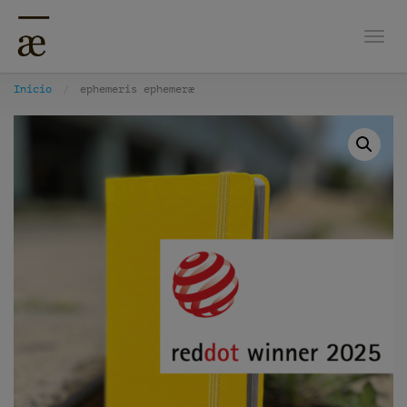
Nave
Inicio
ephemeris ephemeræ