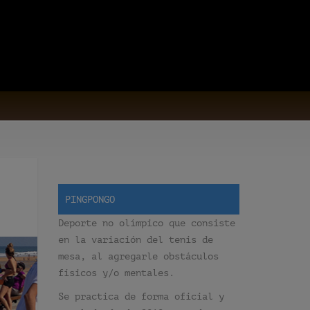
PINGPONGO
Deporte no olímpico que consiste
en la variación del tenis de
mesa, al agregarle obstáculos
físicos y/o mentales.
Se practica de forma oficial y