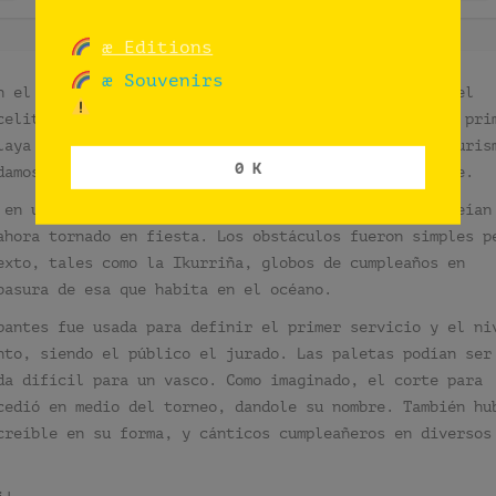
æ Editions
æ Souvenirs
n el País Vasco no podría tener mejor marco que el del
celito. Y así fue que entonces coordinamos con él el pri
laya de Zarautz, frente a esas olas, la oficina de turis
0 K
damos con sidra local al medio del torneo, obviamente.
 en un día soleado, quienes no podían creer lo que veían
ahora tornado en fiesta. Los obstáculos fueron simples p
exto, tales como la Ikurriña, globos de cumpleaños en
basura de esa que habita en el océano.
pantes fue usada para definir el primer servicio y el ni
nto, siendo el público el jurado. Las paletas podían ser
da difícil para un vasco. Como imaginado, el corte para
cedió en medio del torneo, dandole su nombre. También hu
creíble en su forma, y cánticos cumpleañeros en diversos