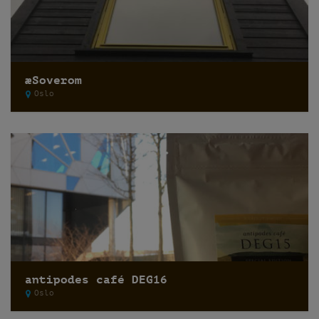
æSoverom
Oslo
antipodes café DEG16
Oslo