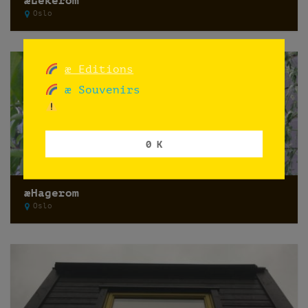
æLekerom
Oslo
æ Editions
æ Souvenirs
0 K
æHagerom
Oslo