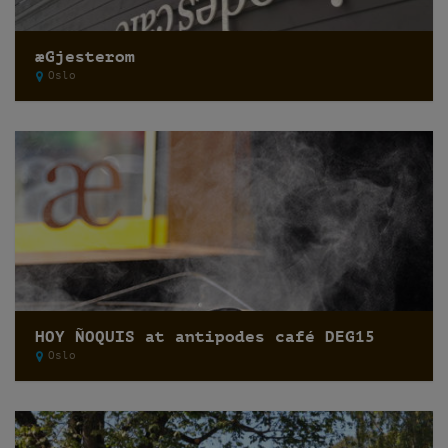
æGjesterom
Oslo
HOY ÑOQUIS at antipodes café DEG15
Oslo