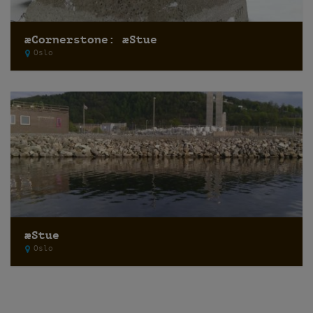
æCornerstone: æStue
Oslo
æStue
Oslo