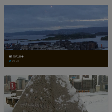
æHouse
Oslo