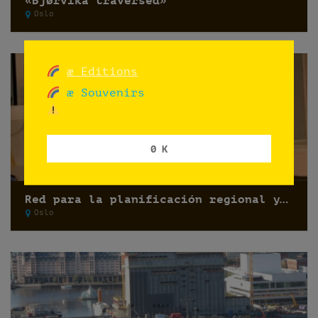
«Bjørvika traversed»
Oslo
æ Editions
æ Souvenirs
0 K
Red para la planificación regional y comunal 2017
Oslo