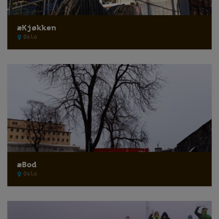
æKjøkken
Oslo
æBod
Oslo