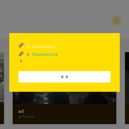
2
æ Editions
æ Souvenirs
0 K
æX
Madrid