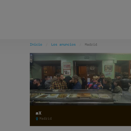
Inicio
Los anuncios
Madrid
æX
Madrid