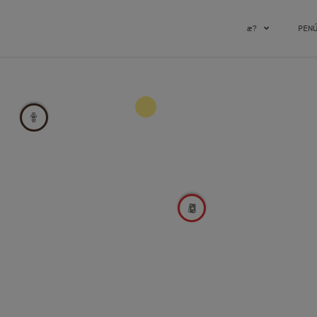
æ?
PEN
2